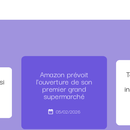
Amazon prévoit
T
si
l'ouverture de son
premier grand
i
supermarché
05/02/2026