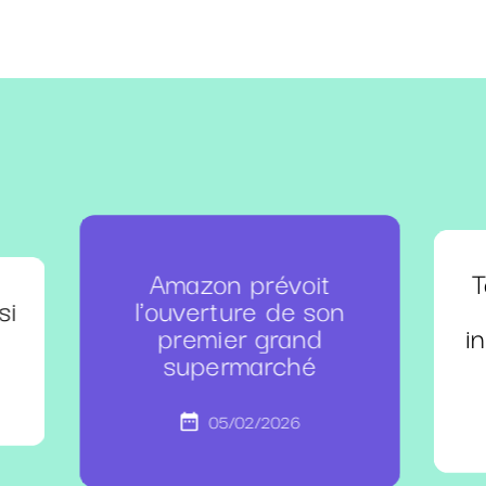
Amazon prévoit
T
si
l'ouverture de son
premier grand
i
supermarché
05/02/2026