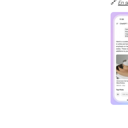
🔗
En s