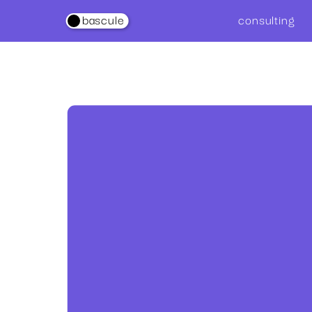
consultin
g
.
bascule