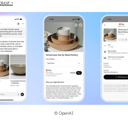
avoir +
© OpenAI