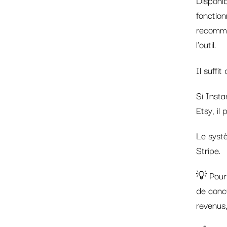
fonction
recomma
l’outil.
Il suffit
Si Insta
Etsy, il
Le syst
Stripe.
💡 Pou
de conc
revenus