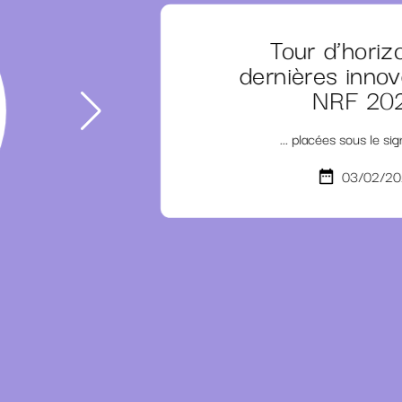
Tour d’horiz
dernières innov
NRF 20
... placées sous le si
03/02/20