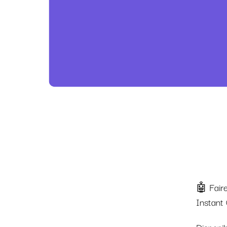
🤖 Fair
Instant
Disponib