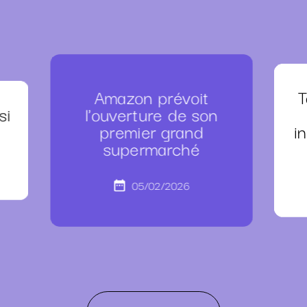
Amazon prévoit
T
si
l'ouverture de son
premier grand
i
supermarché
05/02/2026