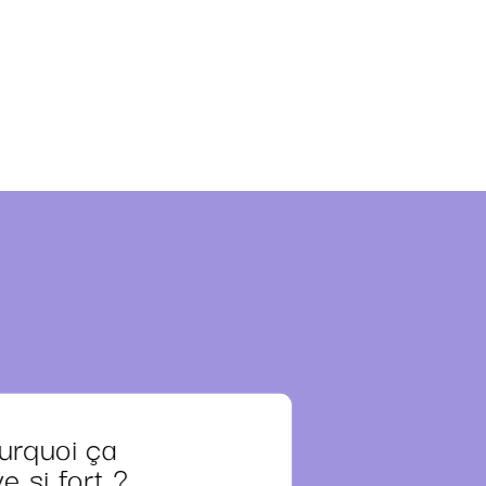
urquoi ça
e si fort ?