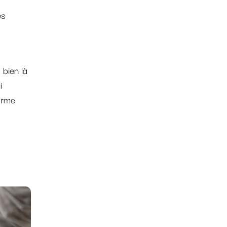
es
 bien là
i
harme