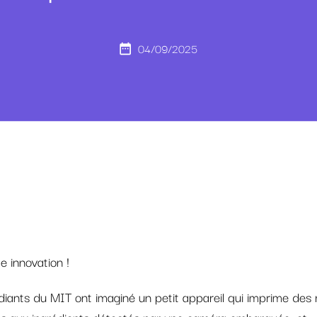
04/09/2025
e innovation !
iants du MIT ont imaginé un petit appareil qui imprime des 
s aux ingrédients détectés par une caméra embarquée, et