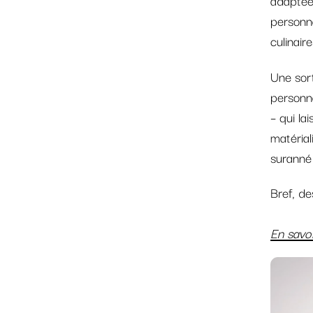
personna
culinaire
Une sor
personna
– qui la
matérial
suranné 
Bref, de
En savoi