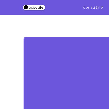
consultin
g
.
bascule