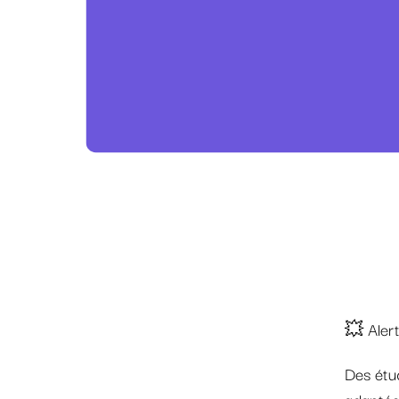
💥 Alert
Des étud
adaptée