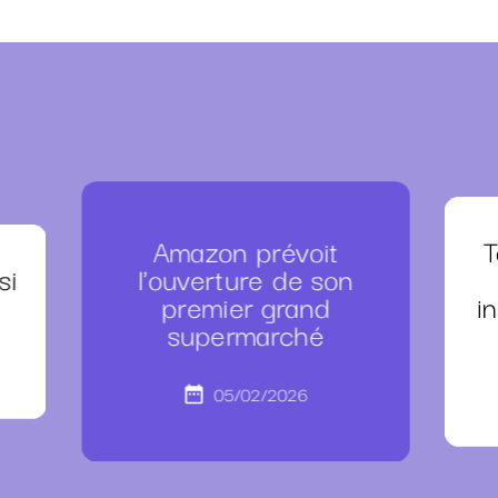
Amazon prévoit
T
si
l'ouverture de son
premier grand
i
supermarché
05/02/2026