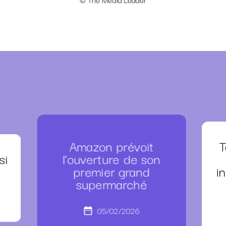
Amazon prévoit
T
si
l'ouverture de son
premier grand
i
supermarché
05/02/2026