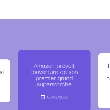
Amazon prévoit
T
si
l'ouverture de son
premier grand
i
supermarché
05/02/2026