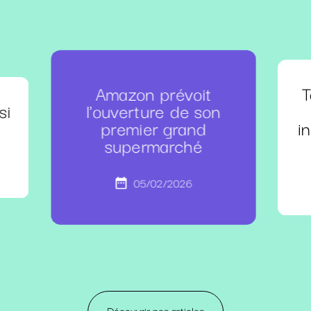
Amazon prévoit
T
si
l'ouverture de son
premier grand
i
supermarché
05/02/2026
Découvrir nos articles