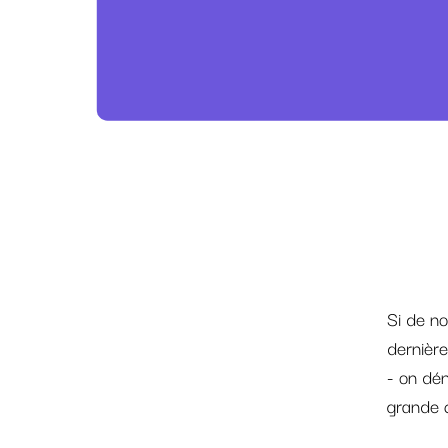
Si de no
dernière
- on dé
grande 