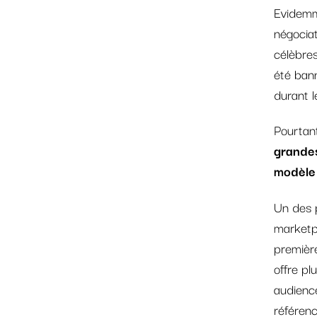
Evidemme
négociat
célèbre
été ban
durant l
Pourtant
grandes
modèle
Un des p
marketpl
premièr
offre pl
audience
référenc