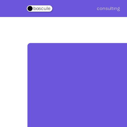
consultin
g
.
bascule