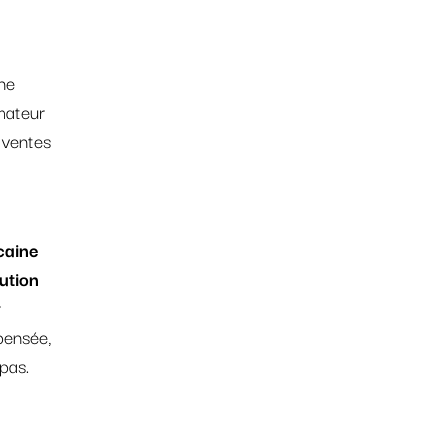
une
mateur
 ventes
caine
ution
r
pensée,
pas.