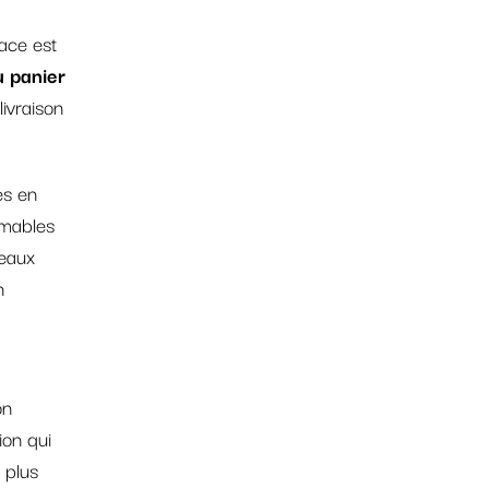
ace est
u panier
livraison
es en
mmables
veaux
n
on
ion qui
 plus