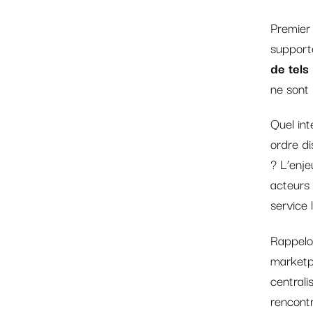
Premier 
support
de tels
ne sont 
Quel int
ordre di
? L’enje
acteurs 
service 
Rappelo
marketp
centrali
rencont