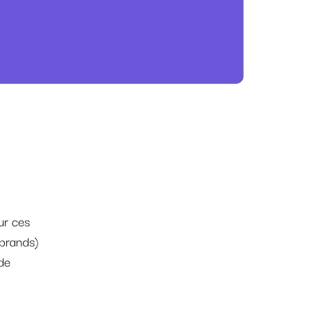
ur ces
 brands)
de