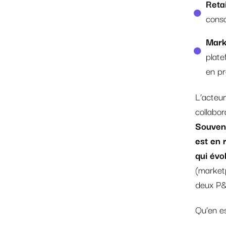
Retai
cons
Mark
plat
en pr
L’acteu
collabor
Souvent
est en 
qui évo
(marketp
deux P&
Qu’en es