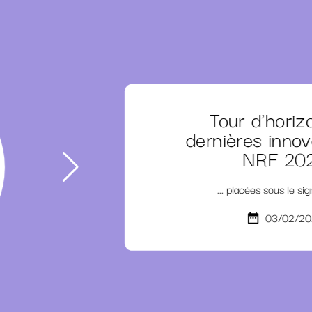
Tour d’horiz
dernières innov
NRF 20
... placées sous le si
03/02/20