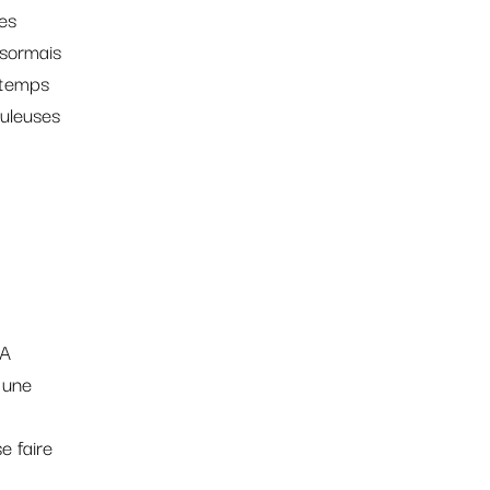
les
ésormais
gtemps
ouleuses
 A
 une
e faire