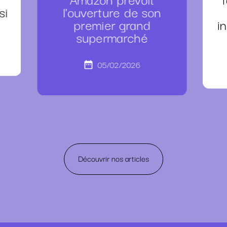
si
l'ouverture de son
premier grand
i
supermarché
05/02/2026
Découvrir nos articles