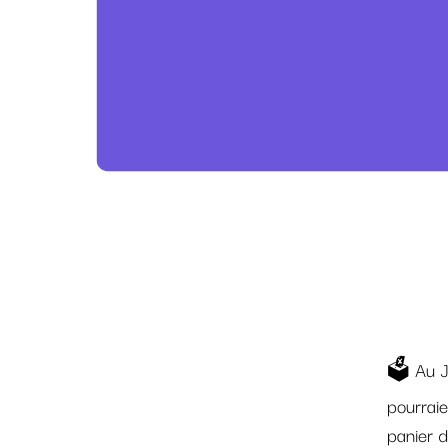
🗳️ Au J
pourrai
panier d