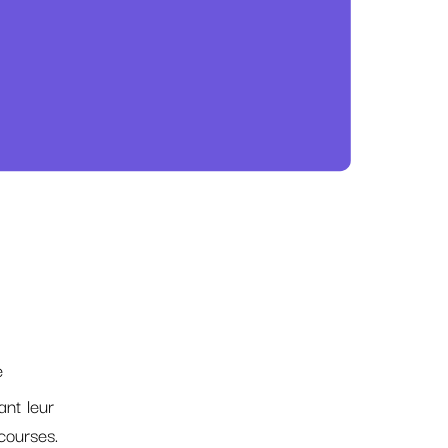
e
nt leur
courses.