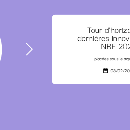
Tour d’horiz
dernières innov
NRF 20
... placées sous le si
03/02/20