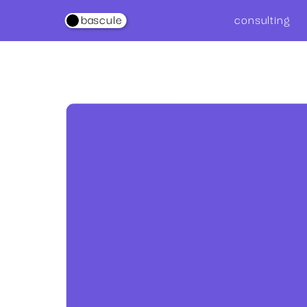
consultin
g
.
bascule