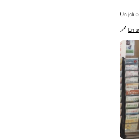
Un joli
🔗
En s