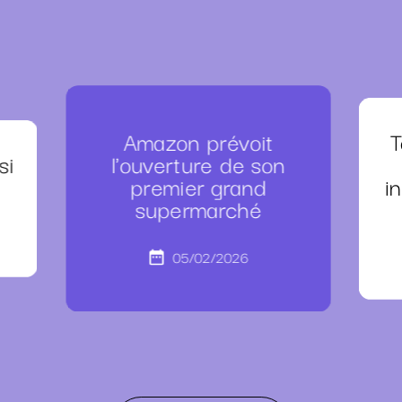
Amazon prévoit
T
si
l'ouverture de son
premier grand
i
supermarché
05/02/2026